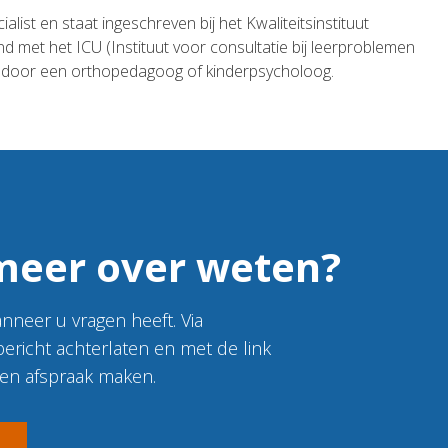
list en staat ingeschreven bij het Kwaliteitsinstituut
 met het ICU (Instituut voor consultatie bij leerproblemen
n door een orthopedagoog of kinderpsycholoog.
 meer over weten?
nneer u vragen heeft. Via
ericht achterlaten en met de link
en afspraak maken.