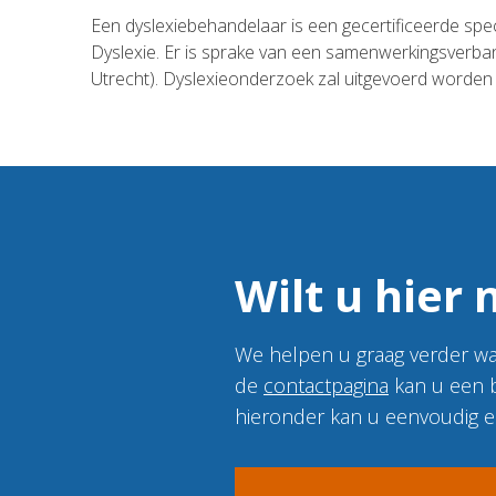
Een dyslexiebehandelaar is een gecertificeerde specia
Dyslexie. Er is sprake van een samenwerkingsverband
Utrecht). Dyslexieonderzoek zal uitgevoerd worde
Wilt u hier
We helpen u graag verder wa
de
contactpagina
kan u een b
hieronder kan u eenvoudig e