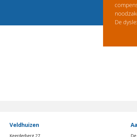
compensa
noodzakel
De dyslex
Veldhuizen
Aa
Keerderberg 27
De