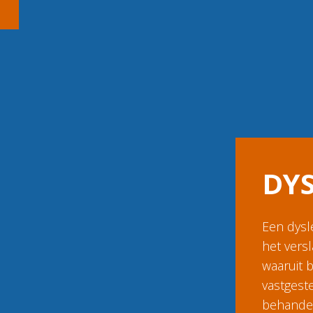
DY
Een dysl
het vers
waaruit b
vastgeste
behandel