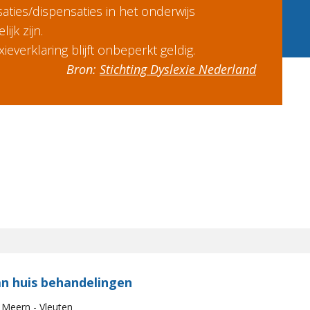
ties/dispensaties in het onderwijs
ijk zijn.
ieverklaring blijft onbeperkt geldig.
Bron:
Stichting Dyslexie Nederland
n huis behandelingen
 Meern - Vleuten